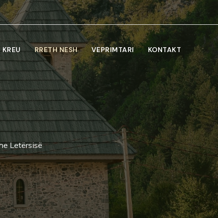
KREU
RRETH NESH
VEPRIMTARI
KONTAKT
he Letërsisë