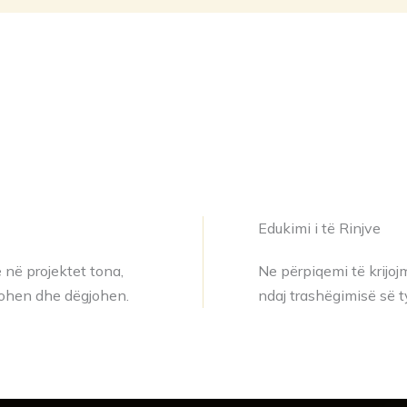
Edukimi i të Rinjve
 në projektet tona,
Ne përpiqemi të krijojm
ktohen dhe dëgjohen.
ndaj trashëgimisë së ty