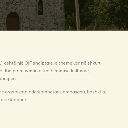
) është një OJF shqiptare, e themeluar në shkurt
en dhe promovimin e trashëgimisë kulturore,
Shqipëri.
me organizata ndërkombëtare, ambasada, bashki të
e dhe kompani.