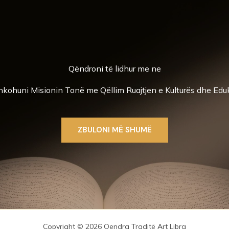
Qëndroni të lidhur me ne
kohuni Misionin Tonë me Qëllim Ruajtjen e Kulturës dhe Edu
ZBULONI MË SHUMË
Copyright © 2026 Qendra Traditë Art Libra