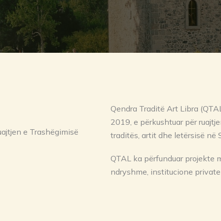
Qendra Traditë Art Libra (QTAL
2019, e përkushtuar për ruajtj
ajtjen e Trashëgimisë
traditës, artit dhe letërsisë në 
QTAL ka përfunduar projekte 
ndryshme, institucione privat